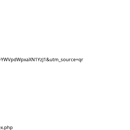
sh=YWVpdWpxaXN1YzJ1&utm_source=qr
ex.php