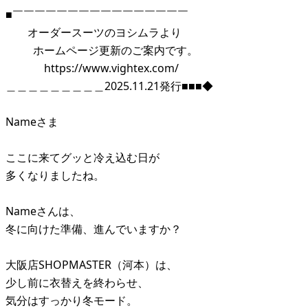
■￣￣￣￣￣￣￣￣￣￣￣￣￣￣￣￣
オーダースーツのヨシムラより
ホームページ更新のご案内です。
https://www.vightex.com/
＿＿＿＿＿＿＿＿＿2025.11.21発行■■■◆
Nameさま
ここに来てグッと冷え込む日が
多くなりましたね。
Nameさんは、
冬に向けた準備、進んでいますか？
大阪店SHOPMASTER（河本）は、
少し前に衣替えを終わらせ、
気分はすっかり冬モード。