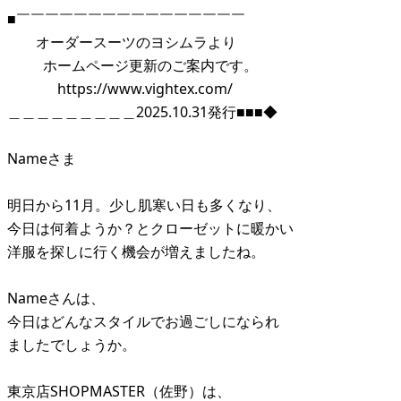
■￣￣￣￣￣￣￣￣￣￣￣￣￣￣￣￣
オーダースーツのヨシムラより
ホームページ更新のご案内です。
https://www.vightex.com/
＿＿＿＿＿＿＿＿＿2025.10.31発行■■■◆
Nameさま
明日から11月。少し肌寒い日も多くなり、
今日は何着ようか？とクローゼットに暖かい
洋服を探しに行く機会が増えましたね。
Nameさんは、
今日はどんなスタイルでお過ごしになられ
ましたでしょうか。
東京店SHOPMASTER（佐野）は、