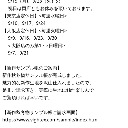
9/15（月)、9/23（火）の
祝日は両店ともお休みを頂いております。
【東京店定休日】<毎週水曜日>
9/10、9/17、9/24
【大阪店定休日】<毎週火曜日>
9/9、9/16、9/23、9/30
＜大阪店のみ第1・3日曜日>
9/7、9/21
【新作サンプル帳のご案内】
新作秋冬物サンプル帳が完成しました。
魅力的な新作生地を沢山仕入れましたので、
是非ご請求頂き、実際に生地に触れ楽しんで
ご覧頂ければ幸いです。
【新作秋冬物サンプル帳ご請求画面】
https://www.vightex.com/sample/index.html