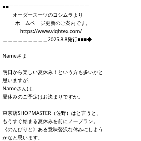
■■￣￣￣￣￣￣￣￣￣￣￣￣￣￣￣￣
オーダースーツのヨシムラより
ホームページ更新のご案内です。
https://www.vightex.com/
＿＿＿＿＿＿＿＿＿2025.8.8発行■■■◆
Nameさま
明日から楽しい夏休み！という方も多いかと
思いますが、
Nameさんは、
夏休みのご予定はお決まりですか。
東京店SHOPMASTER（佐野）はと言うと、
もうすぐ始まる夏休みを前にノープラン。
《のんびりと》ある意味贅沢な休みにしよう
かなと思います。