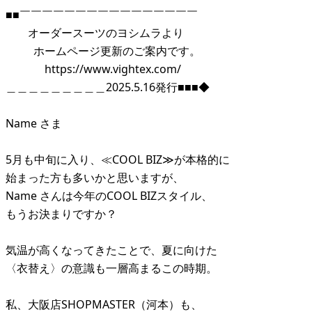
■■￣￣￣￣￣￣￣￣￣￣￣￣￣￣￣￣
オーダースーツのヨシムラより
ホームページ更新のご案内です。
https://www.vightex.com/
＿＿＿＿＿＿＿＿＿2025.5.16発行■■■◆
Name さま
5月も中旬に入り、≪COOL BIZ≫が本格的に
始まった方も多いかと思いますが、
Name さんは今年のCOOL BIZスタイル、
もうお決まりですか？
気温が高くなってきたことで、夏に向けた
〈衣替え〉の意識も一層高まるこの時期。
私、大阪店SHOPMASTER（河本）も、