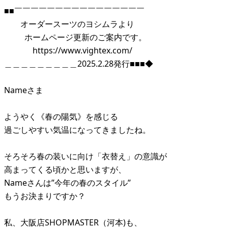
■■￣￣￣￣￣￣￣￣￣￣￣￣￣￣￣￣
オーダースーツのヨシムラより
ホームページ更新のご案内です。
https://www.vightex.com/
＿＿＿＿＿＿＿＿＿2025.2.28発行■■■◆
Nameさま
ようやく《春の陽気》を感じる
過ごしやすい気温になってきましたね。
そろそろ春の装いに向け「衣替え」の意識が
高まってくる頃かと思いますが、
Nameさんは”今年の春のスタイル”
もうお決まりですか？
私、大阪店SHOPMASTER（河本)も、