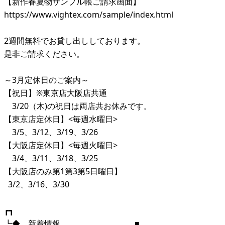
【新作春夏物サンプル帳ご請求画面】
https://www.vightex.com/sample/index.html
2週間無料でお貸し出ししております。
是非ご請求ください。
～3月定休日のご案内～
【祝日】※東京店大阪店共通
3/20（木)の祝日は両店共お休みです。
【東京店定休日】<毎週水曜日>
3/5、3/12、3/19、3/26
【大阪店定休日】<毎週火曜日>
3/4、3/11、3/18、3/25
【大阪店のみ第1第3第5日曜日】
3/2、3/16、3/30
┏┓
┗◆ 新着情報 ■