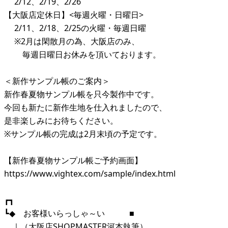
2/12、2/19、2/26
【大阪店定休日】<毎週火曜・日曜日>
2/11、2/18、2/25の火曜・毎週日曜
※2月は閑散月の為、大阪店のみ、
毎週日曜日お休みを頂いております。
＜新作サンプル帳のご案内＞
新作春夏物サンプル帳を只今製作中です。
今回も新たに新作生地を仕入れましたので、
是非楽しみにお待ちください。
※サンプル帳の完成は2月末頃の予定です。
【新作春夏物サンプル帳ご予約画面】
https://www.vightex.com/sample/index.html
┏┓
┗◆ お客様いらっしゃ～い ■
｜（大阪店SHOPMASTER河本執筆）