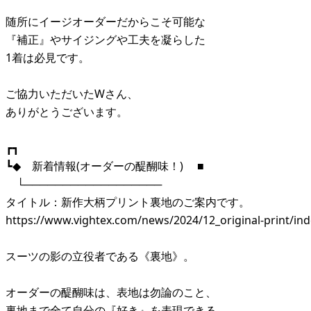
随所にイージオーダーだからこそ可能な
『補正』やサイジングや工夫を凝らした
1着は必見です。
ご協力いただいたWさん、
ありがとうございます。
┏┓
┗◆ 新着情報(オーダーの醍醐味！) ■
└──────────────────
タイトル：新作大柄プリント裏地のご案内です。
https://www.vightex.com/news/2024/12_original-print/in
スーツの影の立役者である《裏地》。
オーダーの醍醐味は、表地は勿論のこと、
裏地まで全て自分の『好き』を表現できる