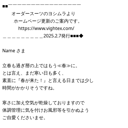
■■￣￣￣￣￣￣￣￣￣￣￣￣￣￣￣￣
オーダースーツのヨシムラより
ホームページ更新のご案内です。
https://www.vightex.com/
＿＿＿＿＿＿＿＿＿2025.2.7発行■■■◆
Name さま
立春も過ぎ暦の上ではもう≪春≫に。
とは言え、まだ寒い日も多く、
素直に『春が来た！』と言える日までは少し
時間がかかりそうですね。
寒さに加え空気が乾燥しておりますので
体調管理に気を付けお風邪等を引かぬよう
ご自愛くださいませ。